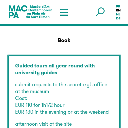
FR
Musée en plein air — Sart Tilman
EN
NL
DE
Book
Guided tours all year round with
university guides
submit requests to the secretary’s office
at the museum
Cost:
EUR 110 for 1h1/2 hour
EUR 130 in the evening or at the weekend
afternoon visit of the site