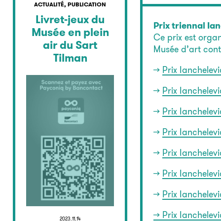
ACTUALITÉ, PUBLICATION
Livret-jeux du
Prix triennal I
Musée en plein
Ce prix est organ
air du Sart
Musée d’art cont
Tilman
->
Prix Ianchelevi
->
Prix Ianchelev
->
Prix Ianchelevi
->
Prix Ianchelevi
->
Prix Ianchelevi
->
Prix Ianchelevi
->
Prix Ianchelevi
-> Prix Ianchelev
2023.11.14