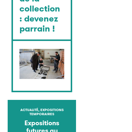
collection
: devenez
parrain !
ACTUALITÉ, EXPOSITIONS
TEMPORAIRES
Expositions
futures au