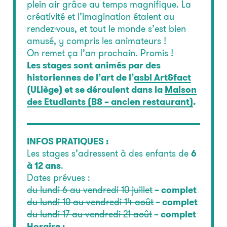
plein air grâce au temps magnifique. La
créativité et l’imagination étaient au
rendez-vous, et tout le monde s’est bien
amusé, y compris les animateurs !
On remet ça l’an prochain. Promis !
Les stages sont animés par des
historiennes de l’art de l’
asbl Art&fact
(ULiège) et se déroulent dans la
Maison
des Etudiants (B8 – ancien restaurant)
.
INFOS PRATIQUES :
Les stages s’adressent à des enfants de
6
à 12 ans
.
Dates prévues :
du
lundi
6 au
vendredi
10 juillet
– complet
du
lundi
10 au
vendredi
14 août
– complet
du
lundi
17 au
vendredi
21 août
– complet
Horaire :