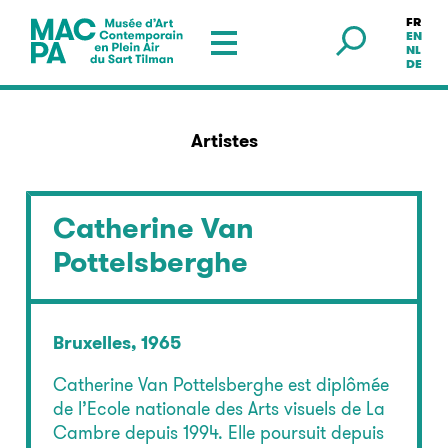
FR
Musée en plein air — Sart Tilman
EN
NL
DE
Artistes
Catherine Van
Pottelsberghe
Bruxelles, 1965
Catherine Van Pottelsberghe est diplômée
de l’Ecole nationale des Arts visuels de La
Cambre depuis 1994. Elle poursuit depuis