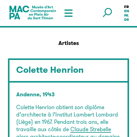
FR
Musée en plein air — Sart Tilman
EN
NL
DE
Artistes
Colette Henrion
Andenne, 1943
Colette Henrion obtient son diplôme
d’architecte à l’Institut Lambert Lombard
(Liège) en 1967. Pendant trois ans, elle
travaille aux côtés de
Claude Strebelle
alors architecte-coordinateur au domaine