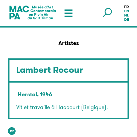
FR
Musée en plein air — Sart Tilman
EN
NL
DE
Artistes
Lambert Rocour
Herstal, 1946
Vit et travaille à Haccourt (Belgique).
112